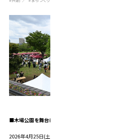
#共創
#まちづくり
#イベント
■木場公園を舞台に、今年もマーケットを開催
2026年4月25日(土)26日(日)、江東区の
“コーヒーと手し