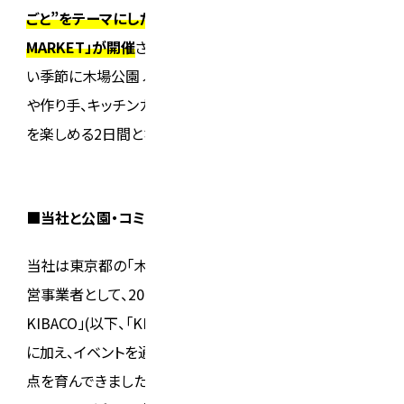
ごと”をテーマにした「KOTO COFFEE & CRAFT
MARKET」が開催
されました。本イベントは新緑が心地よ
い季節に木場公園 ふれあい広場にて地域のロースター
や作り手、キッチンカーが集い、来園者が思い思いの時間
を楽しめる2日間となりました。
■当社と公園・コミュニティのつながり
当社は東京都の「木場公園多面的活用プロジェクト」の運
営事業者として、2020年8月に「Park Community
KIBACO」(以下、「KIBACO」)をオープン。日々のカフェ運営
に加え、イベントを通じて“公園×地域×ものづくり”の接
点を育んできました。本マーケットは、
公園というオープン