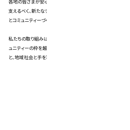
各地の皆さまが安心して暮らせる「あたりまえの毎日」を
支えるべく、新たなチャレンジと連携を重ね、防災力向上
とコミュニティーづくりに貢献していきます。
私たちの取り組みは、「The Social Company」そして「コミ
ュニティーの枠を越えて、もっとソーシャルに。」の理念のも
と、地域社会と手を取り合いながら進化してまいります。
BACK