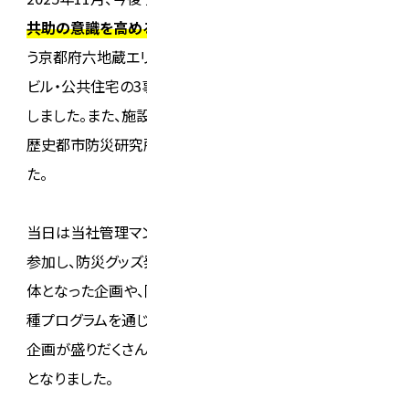
共助の意識を高めることを目的
に、当社が管理業務を担
う京都府六地蔵エリアのMOMOテラスにて、マンション・
ビル・公共住宅の3事業が連携し地域防災イベントを開催
しました。また、施設運営管理会社をはじめ、立命館大学
歴史都市防災研究所の皆さまにもご協力いただきまし
た。
当日は当社管理マンション居住者をはじめ200名以上が
参加し、防災グッズ発掘隊（お買い物イベント）など会場一
体となった企画や、防災魚釣りやクイズラリーといった各
種プログラムを通じて、楽しみながら防災について学べる
企画が盛りだくさんで参加者の皆さまの笑顔あふれる1日
となりました。