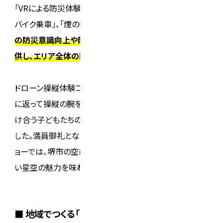
「VRによる防災体験」、堺消防署ご協力による「レスキュー
バイク乗車」、「煙の中の避難体験」といった、
市民の皆さま
の防災意識向上や防災施策の周知につながる内容を提
供し、エリア全体の防災力向上に貢献しました。
ドローン操縦体験コーナーでは、親子で楽しむ方や童心
に返って操縦の腕を披露される方、「右！」「左！」と声を掛
け合う子どもたちの熱気に包まれ、終始賑わいを見せま
した。満員御礼となる上映回も多かったプラネタリウムシ
ョーでは、堺市の空に輝く星座について学びながら、美し
い星空の魅力を味わうひとときとなりました。
■ 地域でつくる「安心」と「絆」