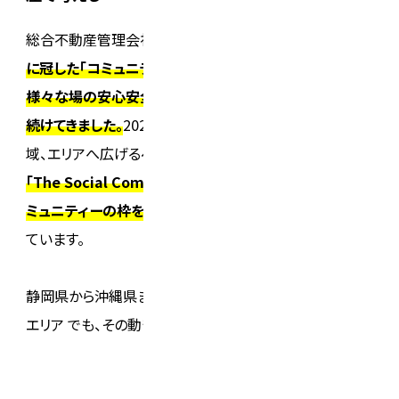
総合不動産管理会社である
東急コミュニティーは、社名
に冠した「コミュニティー」への想いを大切に、創業以来、
様々な場の安心安全で快適な「あたりまえの毎日」を支え
続けてきました。
2025年には、その対象を建物単体から地
域、エリアへ広げるべく新たな
コーポレートスローガン
「The Social Company」
と
コーポレートメッセージ
「コ
ミュニティーの枠を越えて、もっとソーシャルに。」
を掲げ
ています。
静岡県から沖縄県までを管轄する東海・西日本支社の各
エリア でも、その動きはますます盛んになっています。